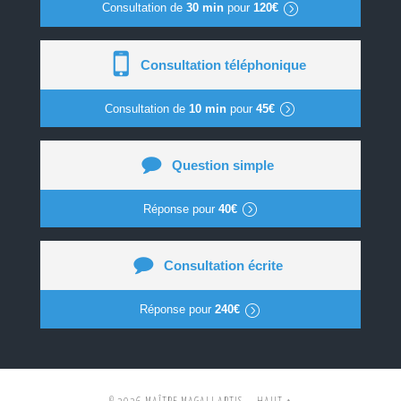
Consultation de
30 min
pour
120€
Consultation téléphonique
Consultation de
10 min
pour
45€
Question simple
Réponse pour
40€
Consultation écrite
Réponse pour
240€