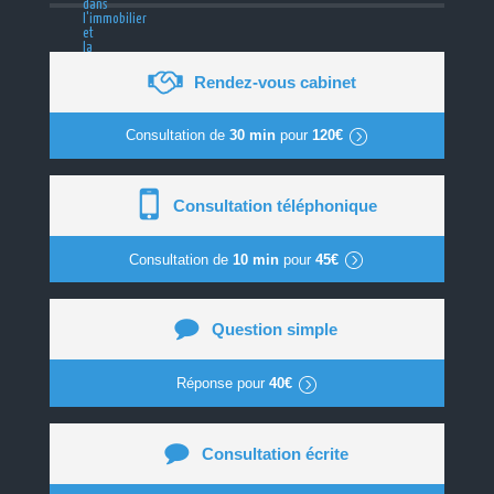
Rendez-vous cabinet
Consultation de
30 min
pour
120€
Consultation téléphonique
Consultation de
10 min
pour
45€
Question simple
Réponse pour
40€
Consultation écrite